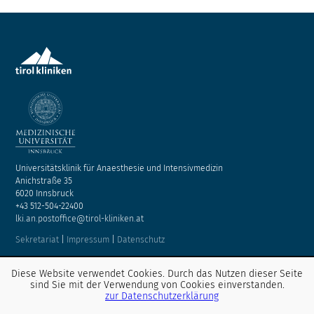
Universitätsklinik für Anaesthesie und Intensivmedizin
Anichstraße 35
6020 Innsbruck
+43 512-504-22400
lki.an.postoffice@tirol-kliniken.at
Sekretariat
|
Impressum
|
Datenschutz
Diese Website verwendet Cookies. Durch das Nutzen dieser Seite
sind Sie mit der Verwendung von Cookies einverstanden.
Entdecken Sie unsere Social Media-Kanäle
zur Datenschutzerklärung