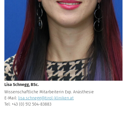
Lisa Schnegg, BSc.
Wissenschaftliche Mitarbeiterin Exp. Anästhesie
E-Mail:
lisa.schnegg@tirol-kliniken.at
Tel: +43 (0) 512 504-83883