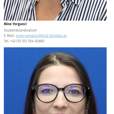
Mine Yorganci
Studienkoordination
E-Mail:
mine.yorganci@tirol-kliniken.at
Tel: +43 (0) 512 504-82683